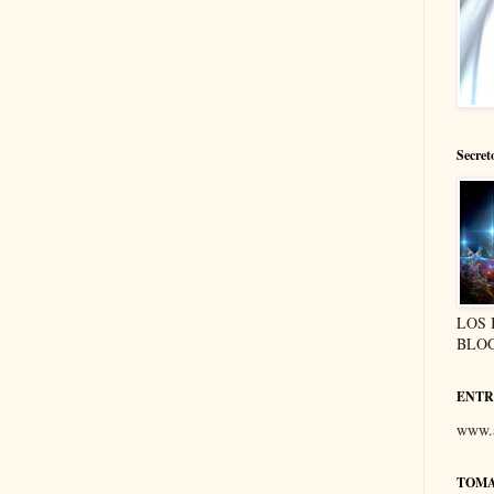
Secret
LOS 
BLOG
ENTR
www.a
TOM