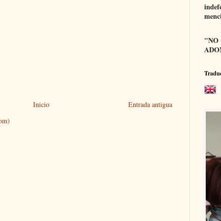
indef
menci
"NO
ADON
Tradu
Inicio
Entrada antigua
tom)