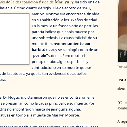
os de la desaparicion fisica de Marilyn, y
ha sido una de
as en el último cuarto de siglo.
El 4 de agosto de 1962,
Marilyn Monroe era encontrada sin vida
en su habitación, a los 36 años de edad.
En la mesilla un frasco vacío de pastillas
parecía indicar que habia muerto por
una sobredosis. La causa “oficial” de su
muerte fue
envenenamiento por
barbitúricos
y se catalogó como de un
“
posible”
suicidio. Pero desde el
principio hubo algo sospechoso y
Inves
contradictorio en su muerte que se
s de la autopsia ya que faltan evidencias de aquellos
riz.
USUA
alena.
r el Dr. Noguchi, dictaminaron que no se encontraron en el
"Cuan
e se presumían como la causa principal de su muerte. Por
sombr
a actriz no encontraron marca de jeringuilla alguna.
rativas en torno a la muerte de Marilyn Monroe.
A segu
uras sobre su posible envenenamiento, son muchos, quienes