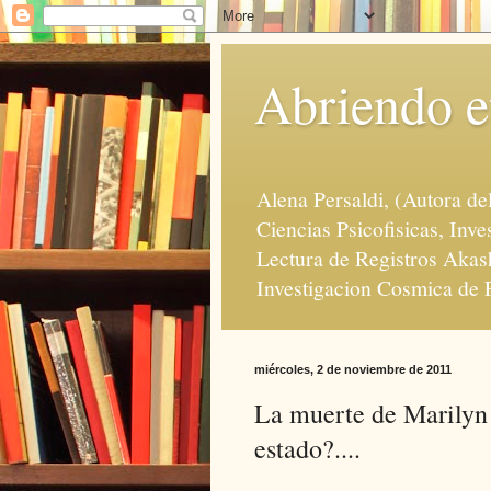
Abriendo e
Alena Persaldi, (Autora de
Ciencias Psicofisicas, In
Lectura de Registros Akas
Investigacion Cosmica de 
miércoles, 2 de noviembre de 2011
La muerte de Marilyn 
estado?....