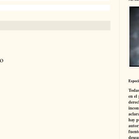
io
Especi
Todas
en el
derec
incon
aclar
hay p
autor
fuent
desea