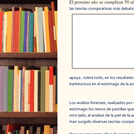
El proximo año se cumpliran 50 añ
las teorías conspirativas más debatid
apoya , sobre todo, en los resultado
barbitúricos en el estómago de la act
Los análisis forenses, realizados po
estómago los restos de pastillas qu
otro lado, el análisis de la piel de l
Han surgido diversas teorías cosnpi
Tras casi cincuenta años de conjet