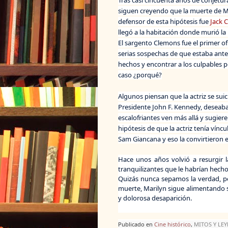
siguen creyendo que la muerte de Ma
defensor de esta hipótesis fue
Jack 
llegó a la habitación donde murió la 
El sargento Clemons fue el primer o
serias sospechas de que estaba ante 
hechos y encontrar a los culpables 
caso ¿porqué?
Algunos piensan que la actriz se sui
Presidente John F. Kennedy, deseaba
escalofriantes ven más allá y sugiere
hipótesis de que la actriz tenía víncu
Sam Giancana y eso la convirtieron 
Hace unos años volvió a resurgir 
tranquilizantes que le habrían hech
Quizás nunca sepamos la verdad, pe
muerte, Marilyn sigue alimentando 
y dolorosa desaparición.
Publicado en
Cine histórico
,
MITOS Y LE