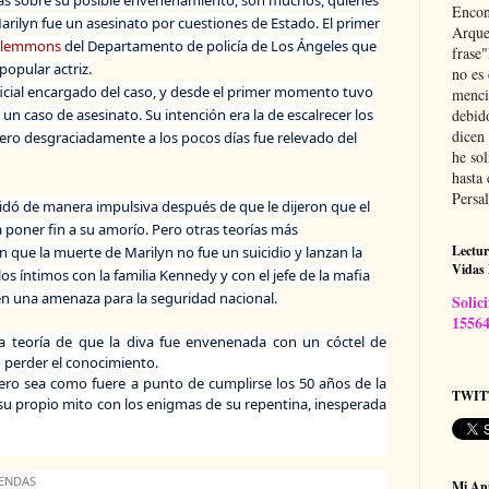
Encon
rilyn fue un asesinato por cuestiones de Estado. El primer
Arque
Clemmons
del Departamento de policía de Los Ángeles que
frase
popular actriz.
no es 
ficial encargado del caso, y desde el primer momento tuvo
menci
un caso de asesinato. Su intención era la de escalrecer los
debid
dicen
pero desgraciadamente a los pocos días fue relevado del
he sol
hasta
Persal
cidó de manera impulsiva después de que le dijeron que el
 poner fin a su amorío. Pero otras teorías más
Lectur
n que la muerte de Marilyn no fue un suicidio y lanzan la
Vidas
los íntimos con la familia Kennedy y con el jefe de la mafia
en una amenaza para la seguridad nacional.
Solic
1556
la teoría de que la diva fue envenenada con un cóctel de
o perder el conocimiento.
ro sea como fuere a punto de cumplirse los 50 años de la
TWIT
su propio mito con los enigmas de su repentina, inesperada
YENDAS
Mi An