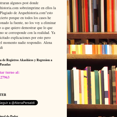
traran algunos post donde
historia.com sobreimprime en ellos la
"Plagiado de Arquehistoria.com"esto
cierto porque en todos los casos he
onado la fuente, no los voy a eliminar
o a que quiero demostrar que lo que
 no se corresponde con la realidad. Ya
icitado explicaciones por esto pero
 el momento nadie respondio. Alena
di
a de Registros Akashicos y Regresion a
 Pasadas
itar turno al:
427963
TER
imal de Poder